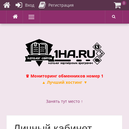
0
Вход
Регистрация
Перейти
Меню
к
содержимому
♛ Мониторинг обменников номер 1
▲ Лучший хостинг ▼
Занять тут место ↑
Личный кабинет