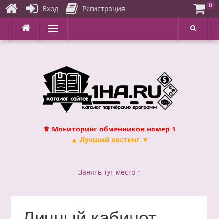
0
Вход
Регистрация
Перейти
Меню
к
содержимому
♛ Мониторинг обменников номер 1
▲ Лучший хостинг ▼
Занять тут место ↑
Личный кабинет