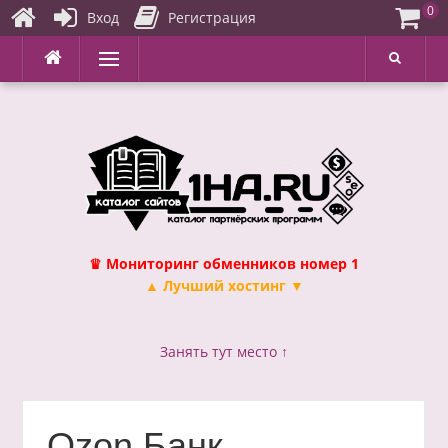
0
Вход
Регистрация
Перейти
Меню
к
содержимому
♛ Мониторинг обменников номер 1
▲ Лучший хостинг ▼
Занять тут место ↑
Ozon Банк