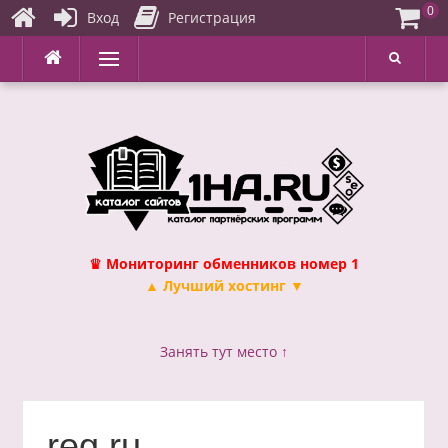
0
Вход
Регистрация
Перейти
Меню
к
содержимому
♛ Мониторинг обменников номер 1
▲ Лучший хостинг ▼
Занять тут место ↑
reg.ru