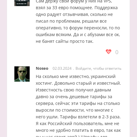
Сам держу свой форум у них на VPS,
взял за 33 евро помощнее. Поддержка
одно радует отзывчивая, сколько не
писал по проблемам, решали все
оперативно, то форум переносли, то по
ошибкам всяким. Да и с абузами все ок,
не банят сайты просто так.
0
Noseo
02.03.2024
Войдите, чтобы ответить
На сколько мне известно, украинский
хостинг. Довольно старый и известный.
Известность свою получил давным
давно за очень дешевые тарифы за
сервера, сейчас эти тарифы на столько
выросли по стоимости, что многие с
него ушли. Тарифы взлетели в 2-3 раза.
Я как Российский пользователь, мне не
много не удобно платить в евро, так как
он у нас стоит аяяй ) Штрафы для