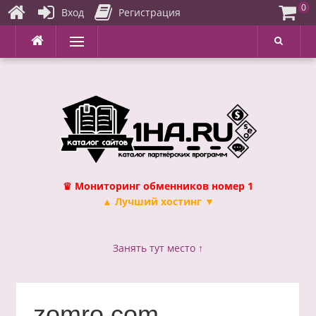
0
Вход
Регистрация
Перейти
Меню
к
содержимому
♛ Мониторинг обменников номер 1
▲ Лучший хостинг ▼
Занять тут место ↑
zomro.com