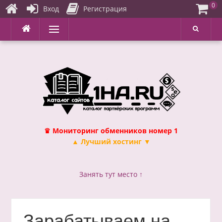
0
Вход
Регистрация
Перейти
Меню
к
содержимому
♛ Мониторинг обменников номер 1
▲ Лучший хостинг ▼
Занять тут место ↑
Зарабатываем на