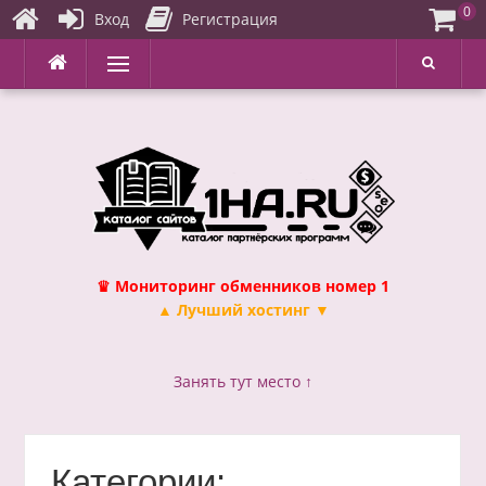
0
Вход
Регистрация
Перейти
Меню
к
содержимому
♛ Мониторинг обменников номер 1
▲ Лучший хостинг ▼
Занять тут место ↑
Категории: