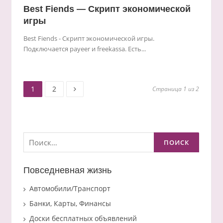
Best Fiends — Скрипт экономической
игры
Best Fiends - Скрипт экономической игры.
Подключается payeer и freekassa. Есть...
Старница
Старница
Пагинация
1
2
Страница 1 из 2
записей
Найти:
Повседневная жизнь
Автомобили/Транспорт
Банки, Карты, Финансы
Доски бесплатных объявлений