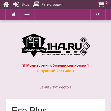
0
Вход
Регистрация
Перейти
Меню
к
содержимому
♛ Мониторинг обменников номер 1
▲ Лучший хостинг ▼
Занять тут место ↑
Eco Plus —