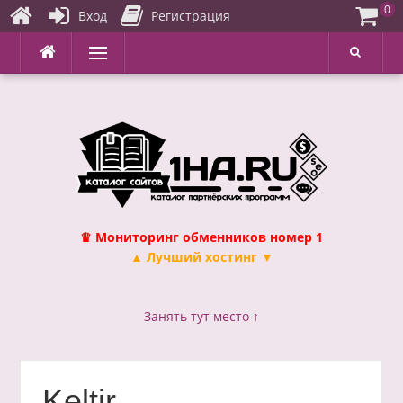
0
Вход
Регистрация
Перейти
Меню
к
содержимому
♛ Мониторинг обменников номер 1
▲ Лучший хостинг ▼
Занять тут место ↑
Keltir —