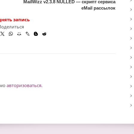
MailWizz v2.3.8 NULLED — скрипт сервиса
eMail рассылок
днять запись
Поделиться
имо
авторизоваться
.