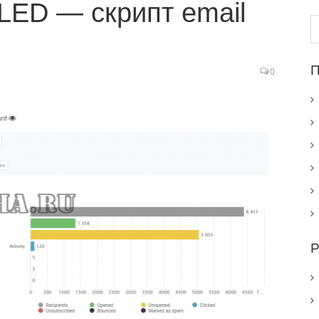
LED — скрипт email
Н
П
0
Р