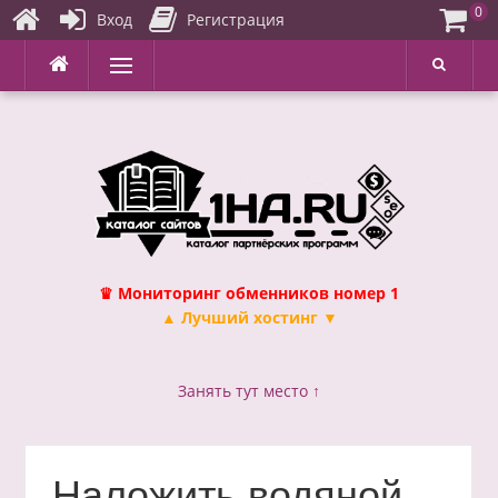
0
Вход
Регистрация
Перейти
Меню
к
содержимому
♛ Мониторинг обменников номер 1
▲ Лучший хостинг ▼
Занять тут место ↑
Наложить водяной