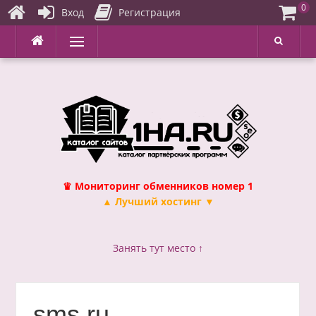
0
Вход
Регистрация
Перейти
Меню
к
содержимому
♛ Мониторинг обменников номер 1
▲ Лучший хостинг ▼
Занять тут место ↑
sms.ru