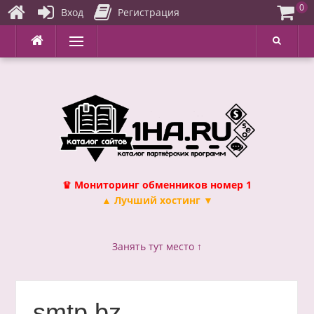
0
Вход
Регистрация
Перейти
Меню
к
содержимому
♛ Мониторинг обменников номер 1
▲ Лучший хостинг ▼
Занять тут место ↑
smtp.bz