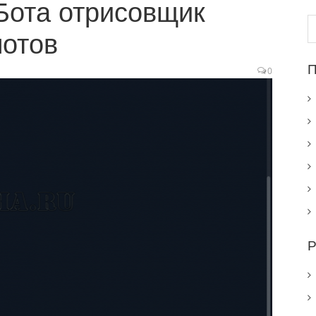
Бота отрисовщик
Н
отов
П
0
Р