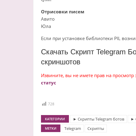
Отрисовки писем
Авито
Юла
Если при установке библиотеки PIL возник
Скачать Скрипт Telegram Б
скриншотов
Извините, вы не имете прав на просмотр
статус
728
► Скрипты Telegram ботов
► 
КАТЕГОРИИ
Telegram
Скрипты
МЕТКИ