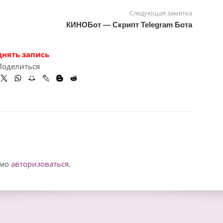
Следующая заметка
КИНОБот — Скрипт Telegram Бота
днять запись
Поделиться
имо
авторизоваться
.