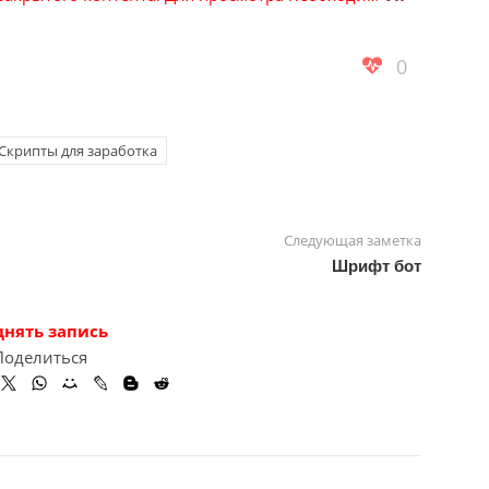
0
Скрипты для заработка
Следующая заметка
Шрифт бот
днять запись
Поделиться