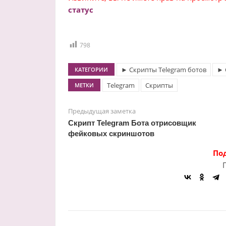
статус
798
► Скрипты Telegram ботов
► 
КАТЕГОРИИ
Telegram
Скрипты
МЕТКИ
Предыдущая заметка
Скрипт Telegram Бота отрисовщик
фейковых скриншотов
По