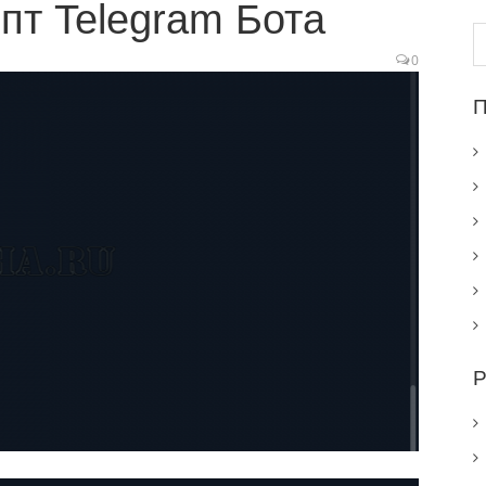
т Telegram Бота
Н
0
П
Р