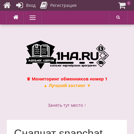
0
Вход
Регистрация
Перейти
Меню
к
содержимому
♛ Мониторинг обменников номер 1
▲ Лучший хостинг ▼
Занять тут место ↑
Снапчат snapchat