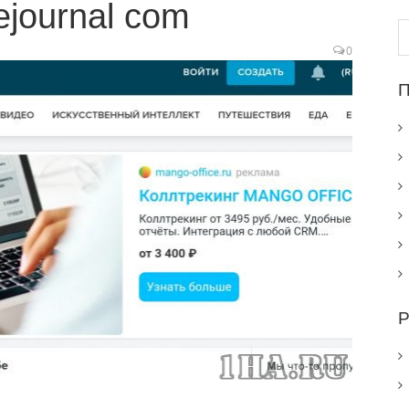
ejournal com
Н
0
П
Р