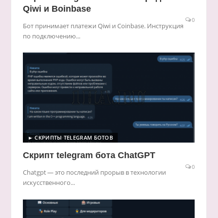
Qiwi и Boinbase
0
Бот принимает платежи Qiwi и Coinbase. Инструкция
по подключению...
► СКРИПТЫ TELEGRAM БОТОВ
Скрипт telegram бота ChatGPT
0
Chatgpt — это последний прорыв в технологии
искусственного...