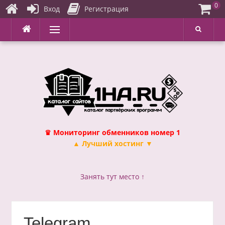
0
Вход
Регистрация
Перейти
Меню
к
содержимому
♛ Мониторинг обменников номер 1
▲ Лучший хостинг ▼
Занять тут место ↑
Telegram