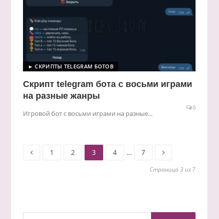
► СКРИПТЫ TELEGRAM БОТОВ
Скрипт telegram бота с восьми играми
на разные жанры
0
Игровой бот с восьми играми на разные...
Старница
Старница
Старница
Старница
Старница
Пагинация
1
2
3
4
…
7
Страница 3 из 7
записей
Найти: