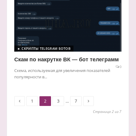
► СКРИПТЫ TELEGRAM БОТОВ
Скам по накрутке ВК — бот телеграмм
0
Схема, используемая для увеличения показателей
популярности в...
Старница
Старница
Старница
Старница
Пагинация
1
2
3
…
7
Страница 2 из 7
записей