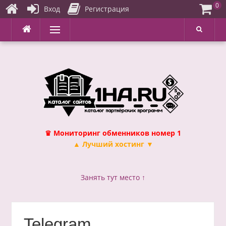
0
Вход
Регистрация
Перейти
Меню
к
содержимому
♛ Мониторинг обменников номер 1
▲ Лучший хостинг ▼
Занять тут место ↑
Telegram