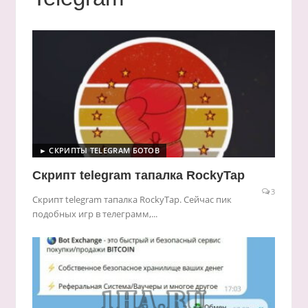
► СКРИПТЫ TELEGRAM БОТОВ
Скрипт telegram тапалка RockyTap
3
Скрипт telegram тапалка RockyTap. Сейчас пик
подобных игр в телеграмм,...