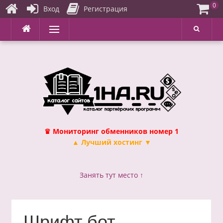
0
Вход
Регистрация
Перейти
Меню
к
содержимому
♛ Мониторинг обменников номер 1
▲ Лучший хостинг ▼
Занять тут место ↑
Шрифт бот