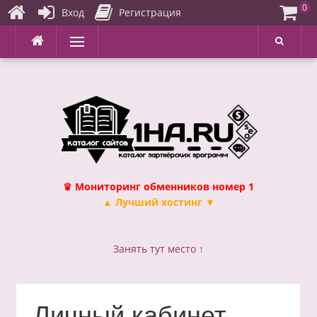
0
Вход
Регистрация
Перейти
Меню
к
содержимому
♛ Мониторинг обменников номер 1
▲ Лучший хостинг ▼
Занять тут место ↑
Личный кабинет