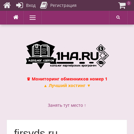
0
Вход
Регистрация
Перейти
Меню
к
содержимому
♛ Мониторинг обменников номер 1
▲ Лучший хостинг ▼
Занять тут место ↑
firsvds.ru