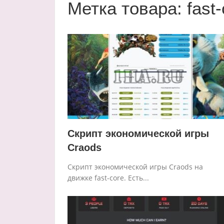
Метка товара:
fast
Скрипт экономической игры
Craods
Скрипт экономической игры Craods на
движке fast-core. Есть...