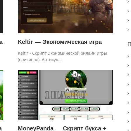
а
Keltir — Экономическая игра
П
Keltir - Скрипт Экономической онлайн игры
(оригинал). Артикул...
а
MoneyPanda — Скрипт букса +