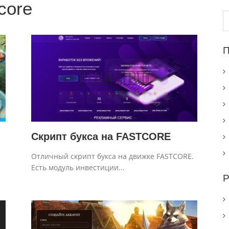
-core
Н
П
Скрипт букса на FASTCORE
Отличный скрипт букса на движке FASTCORE.
Есть модуль инвестиции...
Р