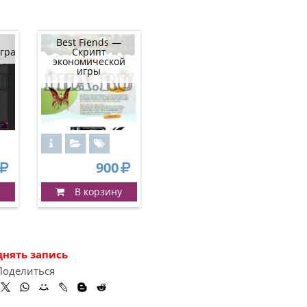
Best Fiends —
гра
Скрипт
экономической
игры
900
В корзину
днять запись
Поделиться