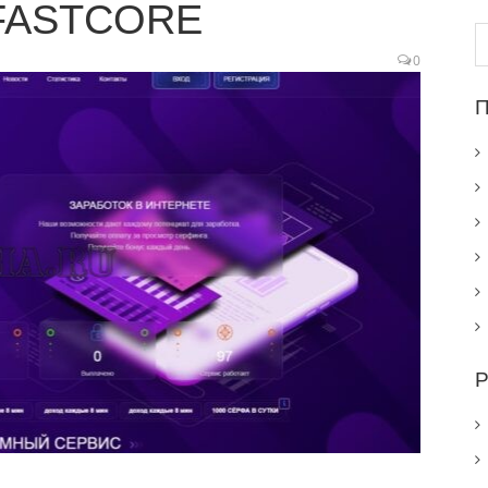
 FASTCORE
Н
0
П
Р