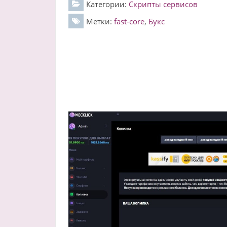
Категории:
Скрипты сервисов
Метки:
fast-core
,
Букс