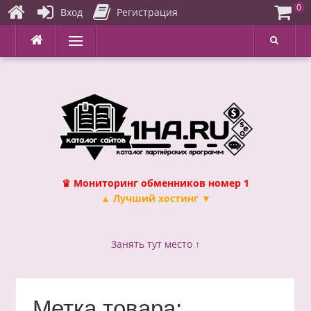
0
Вход
Регистрация
Перейти
Меню
к
содержимому
♛ Мониторинг обменников номер 1
▲ Лучший хостинг ▼
Занять тут место ↑
Метка товара: