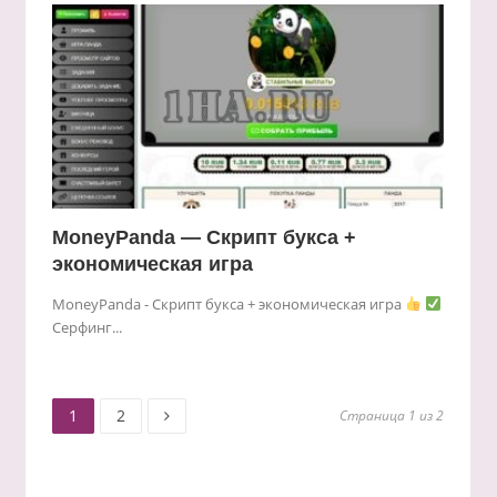
MoneyPanda — Скрипт букса +
экономическая игра
MoneyPanda - Скрипт букса + экономическая игра
Серфинг...
Старница
Старница
Пагинация
1
2
Страница 1 из 2
записей