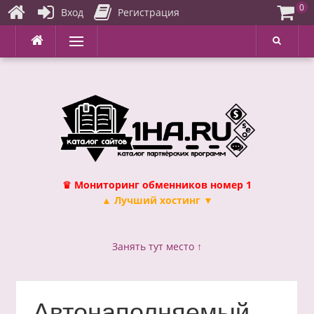
0
Вход
Регистрация
Перейти
Меню
к
содержимому
♛ Мониторинг обменников номер 1
▲ Лучший хостинг ▼
Занять тут место ↑
Автонаполняемый