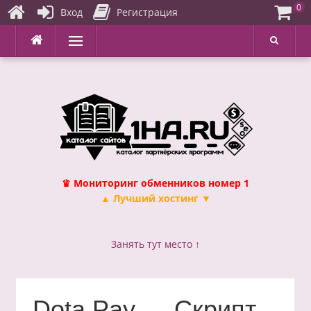
0
Вход
Регистрация
Перейти
Меню
к
содержимому
♛ Мониторинг обменников номер 1
▲ Лучший хостинг ▼
Занять тут место ↑
Dota Pay — Скрипт